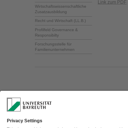
Link zum PDF
Wirtschaftswissenschaftliche
Zusatzausbildung
Recht und Wirtschaft (LL.B.)
Profilfeld Governance &
Responsibilty
Forschungsstelle für
Familienunternehmen